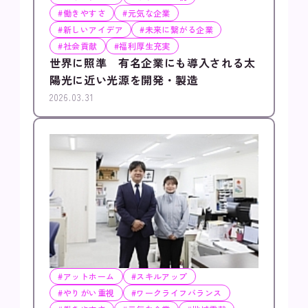
#働きやすさ
#元気な企業
#新しいアイデア
#未来に繋がる企業
#社会貢献
#福利厚生充実
世界に照準 有名企業にも導入される太
陽光に近い光源を開発・製造
2026.03.31
#アットホーム
#スキルアップ
#やりがい重視
#ワークライフバランス