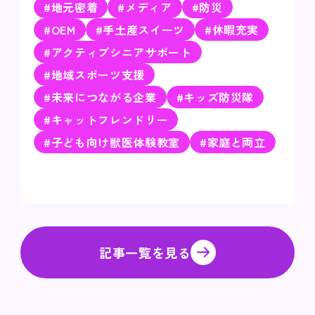
#地元密着
#メディア
#防災
#OEM
#手土産スイーツ
#休暇充実
#アクティブシニアサポート
#地域スポーツ支援
#未来につながる企業
#キッズ防災隊
#キャットフレンドリー
#子ども向け獣医体験教室
#家庭と両立
記事一覧を見る