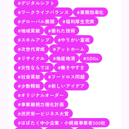
#デジタルシフト
#ワークライフバランス
#業務効率化
#グローバル展開
#福利厚生充実
#地域貢献
#優れた技術
#スキルアップ
#やりがい重視
#次世代育成
#アットホーム
#リサイクル
#地産地消
#SDGs
#女性ならでは
#働きやすさ
#社会貢献
#フードロス問題
#少数精鋭
#新しいアイデア
#オリジナルオーダー
#事業継続力強化計画
#渋沢栄一ビジネス大賞
#はばたく中小企業・小規模事業者300社