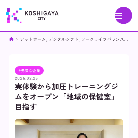
アットホーム
,
デジタルシフト
,
ワークライフバランス
,
働きやすさ
,
元気な企業
,
地域貢献
,
多様な働き方
,
少数精鋭
,
新
しいアイデア
,
社会貢献
実体験から加圧トレーニングジム
をオープン「地域の保健室」目指す
#元気な企業
2026.02.26
実体験から加圧トレーニングジ
ムをオープン「地域の保健室」
目指す