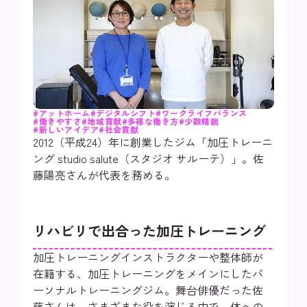
#アットホーム
#デジタルシフト
#ワークライフバランス
#働きやすさ
#地域貢献
#多様な働き方
#少数精鋭
#新しいアイデア
#社会貢献
2012（平成24）年に創業したジム「加圧トレーニ
ング studio salute（スタジオ サルーテ）」。佐
藤陽亮さんが代表を務める。
リハビリで出合った加圧トレーニング
加圧トレーニングインストラクターや整体師が
在籍する、加圧トレーニングをメインにしたパ
ーソナルトレーニングジム。舞台俳優だった佐
藤さんは、さまざまな役を演じる中で、体への