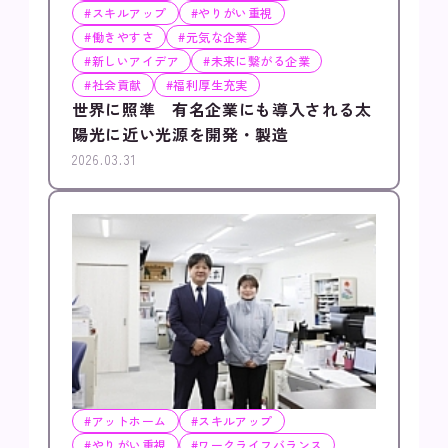
#スキルアップ
#やりがい重視
#働きやすさ
#元気な企業
#新しいアイデア
#未来に繋がる企業
#社会貢献
#福利厚生充実
世界に照準 有名企業にも導入される太
陽光に近い光源を開発・製造
2026.03.31
#アットホーム
#スキルアップ
#やりがい重視
#ワークライフバランス