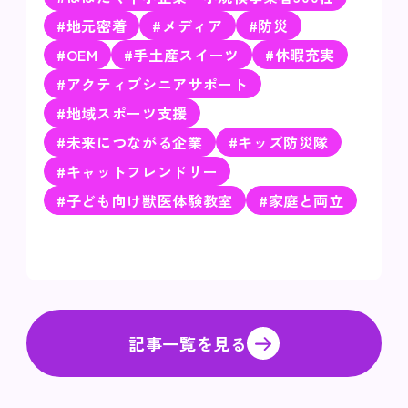
#地元密着
#メディア
#防災
#OEM
#手土産スイーツ
#休暇充実
#アクティブシニアサポート
#地域スポーツ支援
#未来につながる企業
#キッズ防災隊
#キャットフレンドリー
#子ども向け獣医体験教室
#家庭と両立
記事一覧を見る