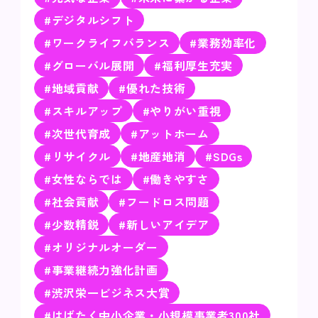
#デジタルシフト
#ワークライフバランス
#業務効率化
#グローバル展開
#福利厚生充実
#地域貢献
#優れた技術
#スキルアップ
#やりがい重視
#次世代育成
#アットホーム
#リサイクル
#地産地消
#SDGs
#女性ならでは
#働きやすさ
#社会貢献
#フードロス問題
#少数精鋭
#新しいアイデア
#オリジナルオーダー
#事業継続力強化計画
#渋沢栄一ビジネス大賞
#はばたく中小企業・小規模事業者300社