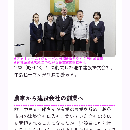
#アットホーム
#グローバル展開
#働きやすさ
#地域貢献
#女性活躍
#未来につながる企業
#業務効率化
1968（昭和43）年に創業した池中建設株式会社。
中島也一さんが社長を務める。
農家から建設会社の創業へ
故・中島又四郎さんが家業の農業を辞め、越谷
市内の建築会社に入社。働いていた会社の支店
が閉鎖されることになったが、建設業に可能性
を見出した中島さんが仕事を引き継ぎ、1968（昭