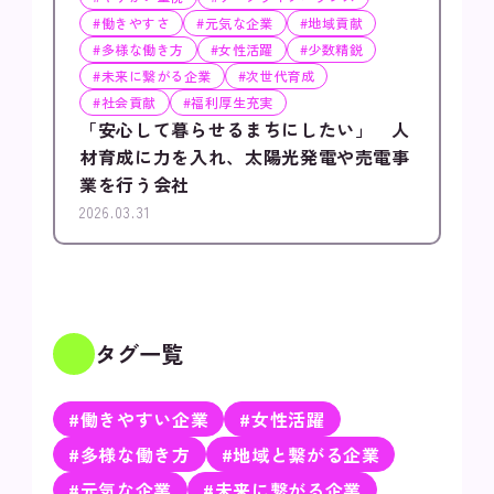
#働きやすさ
#元気な企業
#地域貢献
#多様な働き方
#女性活躍
#少数精鋭
#未来に繋がる企業
#次世代育成
#社会貢献
#福利厚生充実
「安心して暮らせるまちにしたい」 人
材育成に力を入れ、太陽光発電や売電事
業を行う会社
2026.03.31
タグ一覧
#働きやすい企業
#女性活躍
#多様な働き方
#地域と繋がる企業
#元気な企業
#未来に繋がる企業