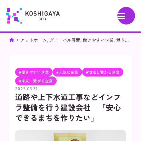
アットホーム
,
グローバル展開
,
働きやすい企業
,
働きや
すさ
,
元気な企業
,
地域と繋がる企業
,
地域貢献
,
女性活躍
,
未来
につながる企業
,
未来に繋がる企業
,
業務効率化
道路や上下
水道工事などインフラ整備を行う建設会社 「安心できるま
ちを作りたい」
#働きやすい企業
#元気な企業
#地域と繋がる企業
#未来に繋がる企業
2025.03.31
道路や上下水道工事などインフ
ラ整備を行う建設会社 「安心
できるまちを作りたい」